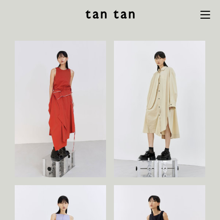
tan tan
Menu
studio