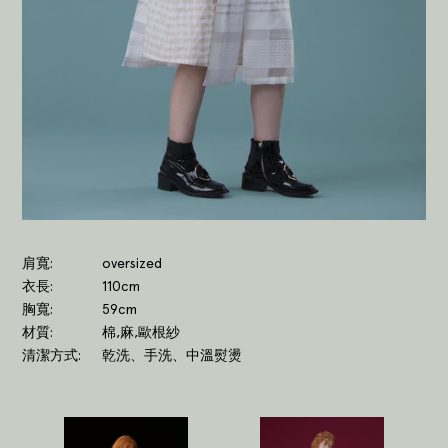
肩寬
oversized
衣長
110cm
胸寬
59cm
材質
棉,麻,歐根紗
清潔方式
乾洗、手洗、中溫熨燙