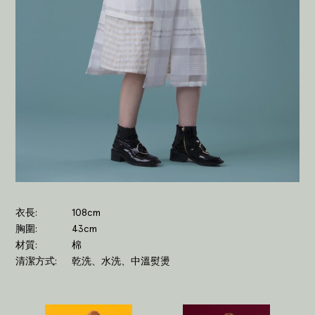
衣長
108cm
胸圍
43cm
材質
棉
清潔方式
乾洗、水洗、中溫熨燙