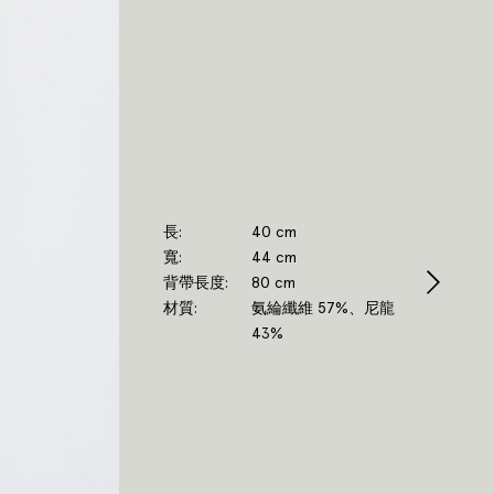
長
40 cm
寬
44 cm
背帶長度
80 cm
材質
氨綸纖維 57%、尼龍
43%