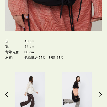
長
40 cm
寬
44 cm
背帶長度
80 cm
材質
氨綸纖維 57%、尼龍 43%