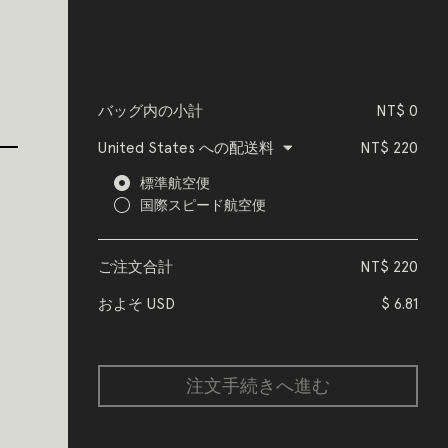
バッグ内の小計
NT$
0
United States
への配送料
NT$
220
標準航空便
国際スピード航空便
ご注文合計
NT$
220
およそ USD
$
6.81