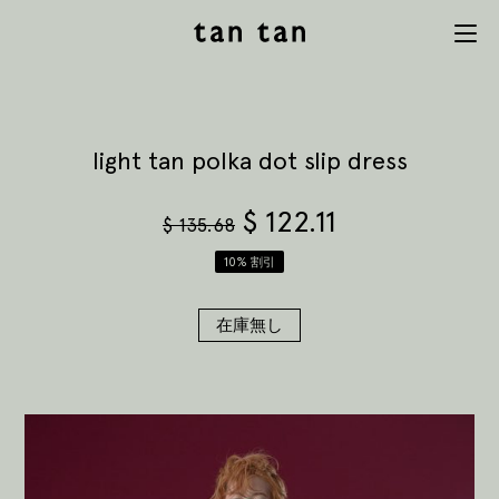
tan tan
Menu
studio
light tan polka dot slip dress
$
122.11
$
135.68
10% 割引
在庫無し