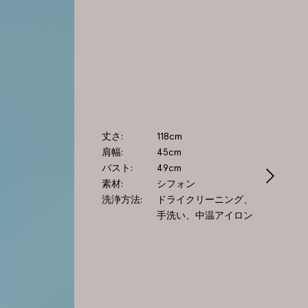
丈さ
118cm
肩幅
45cm
バスト
49cm
素材
シフォン
洗浄方法
ドライクリーニング、
手洗い、中温アイロン