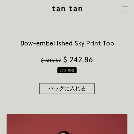
tan tan
Menu
studio
Bow-embellished Sky Print Top
$
242.86
$
303.57
20% 割引
バッグに入れる