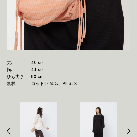
丈
40 cm
幅
44 cm
ひも丈さ
80 cm
素材
コットン 65%、PE 35%