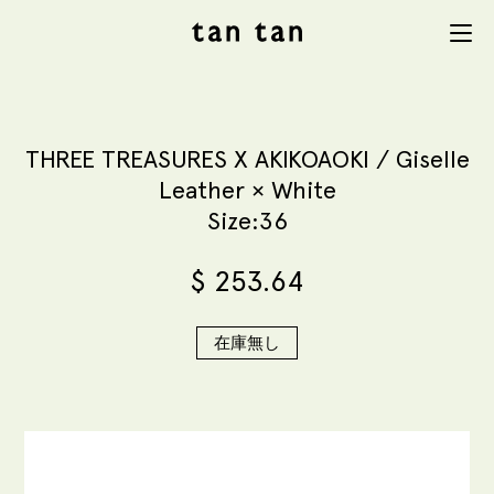
tan tan
Menu
studio
THREE TREASURES X AKIKOAOKI / Giselle
Leather × White
Size:36
$
253.64
在庫無し