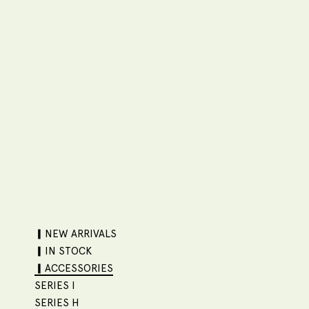
▎NEW ARRIVALS
▎IN STOCK
▎ACCESSORIES
SERIES I
SERIES H